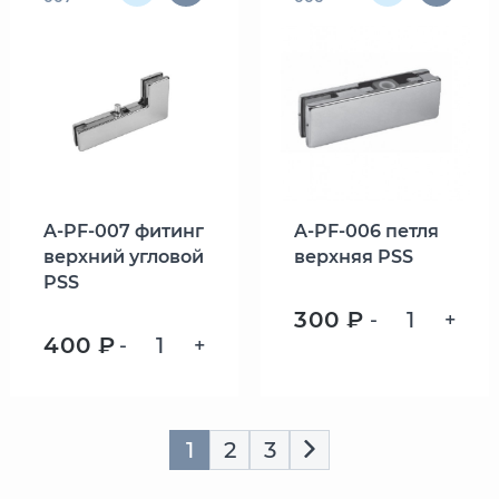
A-PF-007 фитинг
A-PF-006 петля
верхний угловой
верхняя PSS
PSS
300 ₽
-
+
400 ₽
-
+
1
2
3