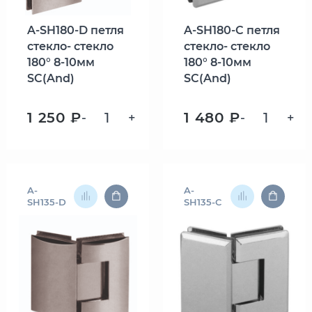
A-SH180-D петля
A-SH180-C петля
стекло- стекло
стекло- стекло
180° 8-10мм
180° 8-10мм
SC(And)
SC(And)
1 250 ₽
1 480 ₽
-
+
-
+
A-
A-
SH135-D
SH135-C