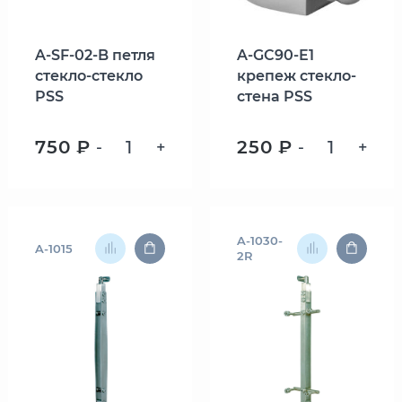
A-SF-02-B петля
A-GC90-E1
стекло-стекло
крепеж стекло-
PSS
стена PSS
750 ₽
250 ₽
-
+
-
+
A-1030-
A-1015
2R