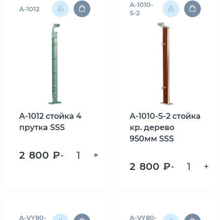
A-1010-
A-1012
S-2
A-1012 стойка 4
A-1010-S-2 стойка
прутка SSS
кр. дерево
950мм SSS
2 800 ₽
-
+
2 800 ₽
-
+
A-VY80-
A-VY80-