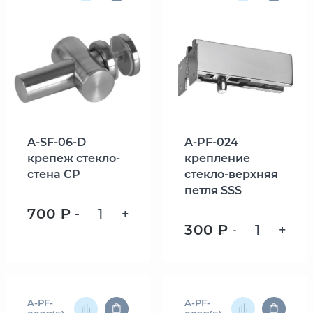
A-SF-06-D
A-PF-024
крепеж стекло-
крепление
стена CP
стекло-верхняя
петля SSS
700 ₽
-
+
300 ₽
-
+
A-PF-
A-PF-