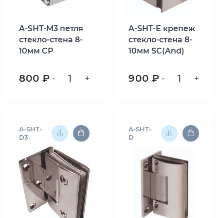
A-SHT-M3 петля
A-SHT-E крепеж
стекло-стена 8-
стекло-стена 8-
10мм CP
10мм SC(And)
800 ₽
900 ₽
-
+
-
+
A-SHT-
A-SHT-
D3
D