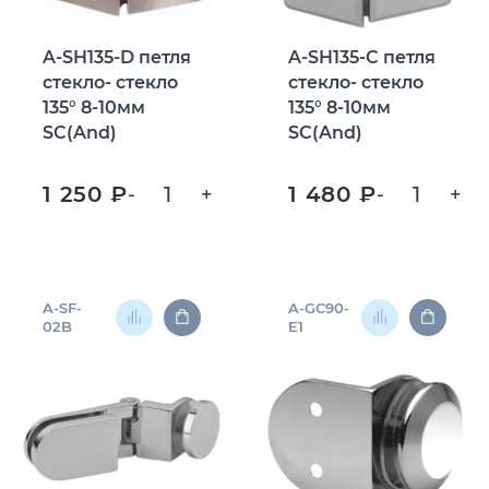
A-SH135-D петля
A-SH135-C петля
стекло- стекло
стекло- стекло
135° 8-10мм
135° 8-10мм
SC(And)
SC(And)
1 250 ₽
1 480 ₽
-
+
-
+
A-SF-
A-GC90-
02B
E1