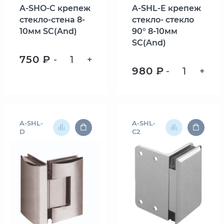
A-SHO-C крепеж
A-SHL-E крепеж
стекло-стена 8-
стекло- стекло
10мм SC(And)
90° 8-10мм
SC(And)
750 ₽
-
+
980 ₽
-
+
A-SHL-
A-SHL-
D
C2