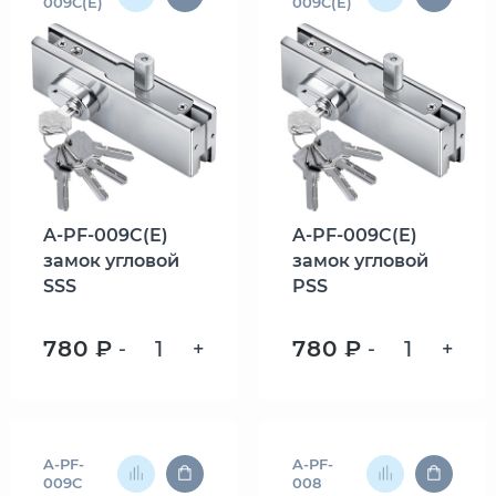
009C(E)
009C(E)
A-PF-009C(E)
A-PF-009C(E)
замок угловой
замок угловой
SSS
PSS
780 ₽
780 ₽
-
+
-
+
A-PF-
A-PF-
009C
008