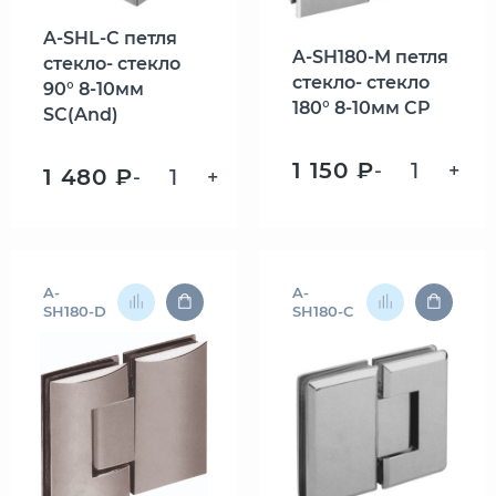
A-SHL-C петля
A-SH180-M петля
стекло- стекло
стекло- стекло
90° 8-10мм
180° 8-10мм CP
SC(And)
1 150 ₽
-
+
1 480 ₽
-
+
A-
A-
SH180-D
SH180-C