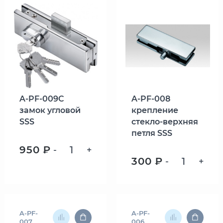
A-PF-009C
A-PF-008
замок угловой
крепление
SSS
стекло-верхняя
петля SSS
950 ₽
-
+
300 ₽
-
+
A-PF-
A-PF-
007
006