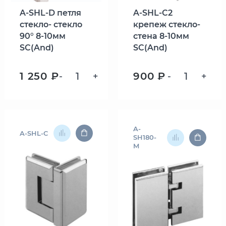
A-SHL-D петля
A-SHL-C2
стекло- стекло
крепеж стекло-
90° 8-10мм
стена 8-10мм
SC(And)
SC(And)
1 250 ₽
900 ₽
-
+
-
+
A-
A-SHL-C
SH180-
M