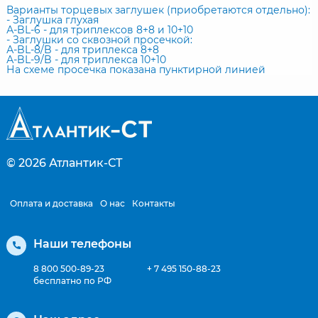
Варианты торцевых заглушек (приобретаются отдельно):
- Заглушка глухая
А-BL-6 - для триплексов 8+8 и 10+10
- Заглушки со сквозной просечкой:
А-BL-8/B - для триплекса 8+8
А-BL-9/B - для триплекса 10+10
На схеме просечка показана пунктирной линией
© 2026
Атлантик-СТ
Оплата и доставка
О нас
Контакты
Наши телефоны
8 800 500-89-23
+ 7 495 150-88-23
бесплатно по РФ