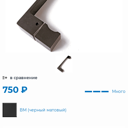
в сравнение
750 ₽
Много
BM (черный матовый)