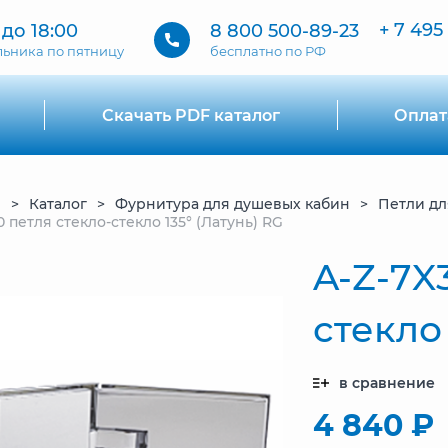
+ 7 495
 до 18:00
8 800 500-89-23
льника по пятницу
бесплатно по РФ
Скачать PDF каталог
Оплат
я
Каталог
Фурнитура для душевых кабин
Петли дл
0 петля стекло-стекло 135° (Латунь) RG
A-Z-7X
стекло 
в сравнение
4 840 ₽