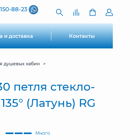
 150-88-23
а и доставка
Контакты
я душевых кабин
30 петля стекло-
135° (Латунь) RG
Много