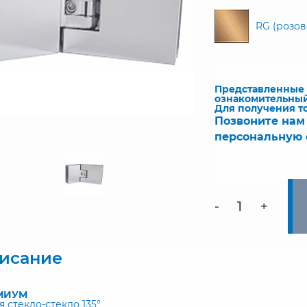
RG (розов
Представленные ч
ознакомительный
Для получения т
Позвоните нам
персональную 
-
+
исание
МИУМ
я стекло-стекло 135°