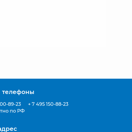
 телефоны
500-89-23
+ 7 495 150-88-23
тно по РФ
адрес