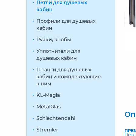
Петли для душевых
кабин
Профили для душевых
кабин
Ручки, кнобы
Уплотнители для
душевых кабин
Штанги для душевых
кабин и комплектующие
к ним
KL-Megla
MetalGlas
Оп
Schlechtendahl
Stremler
ПРЕ
Петл