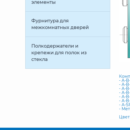
элементы
Фурнитура для
межкомнатных дверей
Полкодержатели и
крепежи для полок из
стекла
Комп
- A-B
- A-B
- A-
- A-B
- A-B
- A-B
- A-S
- Мет
Цвет