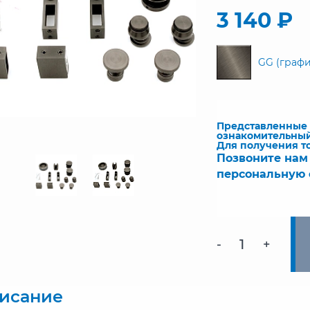
3 140 ₽
GG (графи
Представленные ч
ознакомительный
Для получения т
Позвоните нам
персональную 
-
+
исание