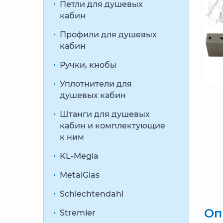
Петли для душевых
кабин
Профили для душевых
кабин
Ручки, кнобы
Уплотнители для
душевых кабин
Штанги для душевых
кабин и комплектующие
к ним
KL-Megla
MetalGlas
Schlechtendahl
Оп
Stremler