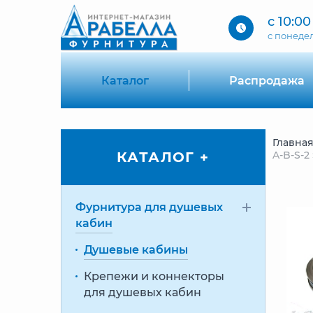
с 10:00
c понеде
Каталог
Распродажа
Главна
КАТАЛОГ +
A-B-S-2
Фурнитура для душевых
кабин
Душевые кабины
Крепежи и коннекторы
для душевых кабин