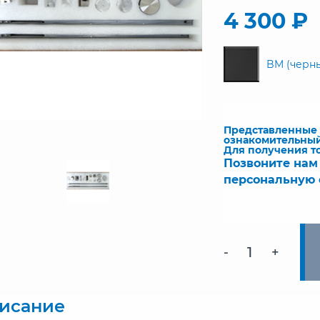
4 300 ₽
BM (черн
Представленные ч
ознакомительный
Для получения т
Позвоните нам
персональную 
-
+
исание