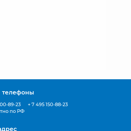
 телефоны
500-89-23
+ 7 495 150-88-23
тно по РФ
адрес