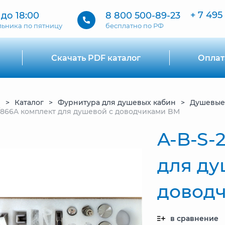
+ 7 495
 до 18:00
8 800 500-89-23
льника по пятницу
бесплатно по РФ
Скачать PDF каталог
Оплат
я
Каталог
Фурнитура для душевых кабин
Душевые
/866A комплект для душевой с доводчиками BM
A-B-S-
для ду
довод
в сравнение