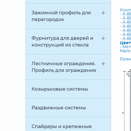
Комп
Зажимной профиль для
- A-8
- A-8
перегородок
- A-8
- A-8
- A-8
- A-
Фурнитура для дверей и
- A-8
Цвет
конструкций из стекла
- Мет
Мате
Разм
Лестничные ограждения.
Профиль для ограждения
Козырьковые системы
Раздвижные системы
Спайдеры и крепежные