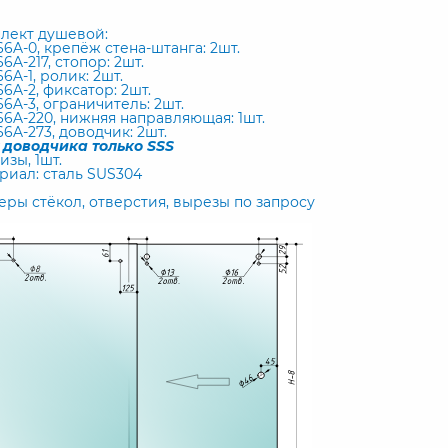
лект душевой:
66A-0, крепёж стена-штанга: 2шт.
66A-217, стопор: 2шт.
66A-1, ролик: 2шт.
66A-2, фиксатор: 2шт.
66A-3, ограничитель: 2шт.
866A-220, нижняя направляющая: 1шт.
66A-273, доводчик: 2шт.
 доводчика только SSS
изы, 1шт.
риал: сталь SUS304
еры стёкол, отверстия, вырезы по запросу