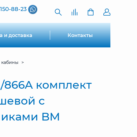
 150-88-23
а и доставка
Контакты
 кабины
2/866A комплект
шевой с
чиками BM